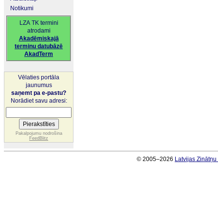
Notikumi
LZA TK termini
atrodami
Akadēmiskajā
terminu datubāzē
AkadTerm
Vēlaties portāla
jaunumus
saņemt pa e-pastu?
Norādiet savu adresi:
Pakalpojumu nodrošina
FeedBlitz
© 2005–2026
Latvijas Zinātņ