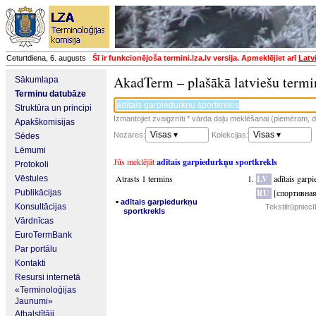
Ceturtdiena, 6. augusts
Šī ir funkcionējoša termini.lza.lv versija. Apmeklējiet arī
Latv
AkadTerm – plašākā latviešu termi
Sākumlapa
Terminu datubāze
Struktūra un principi
Izmantojiet zvaigznīti * vārda daļu meklēšanai (piemēram, da
Apakškomisijas
Visas ▾
Visas ▾
Nozares:
Kolekcijas:
Sēdes
Lēmumi
Jūs meklējāt
adītais garpiedurkņu sportkrekls
Protokoli
Atrasts 1 termins
LV
adītais garp
Vēstules
RU
[спортивна
Publikācijas
▪
adītais garpiedurkņu
Konsultācijas
Tekstilrūpniec
sportkrekls
Vārdnīcas
EuroTermBank
Par portālu
Kontakti
Resursi internetā
«Terminoloģijas
Jaunumi»
Atbalstītāji