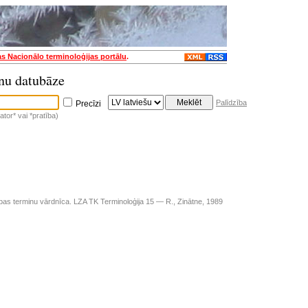
as Nacionālo terminoloģijas portālu
.
nu datubāze
Palīdzība
Precīzi
tor* vai *pratība)
ības terminu vārdnīca. LZA TK Terminoloģija 15 — R., Zinātne, 1989