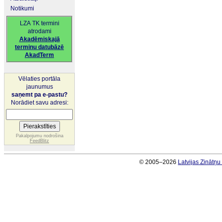
Notikumi
LZA TK termini
atrodami
Akadēmiskajā
terminu datubāzē
AkadTerm
Vēlaties portāla
jaunumus
saņemt pa e-pastu?
Norādiet savu adresi:
Pakalpojumu nodrošina
FeedBlitz
© 2005–2026
Latvijas Zinātņ