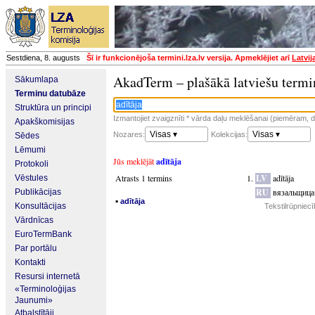
Sestdiena, 8. augusts
Šī ir funkcionējoša termini.lza.lv versija. Apmeklējiet arī
Latvij
AkadTerm – plašākā latviešu termi
Sākumlapa
Terminu datubāze
Struktūra un principi
Izmantojiet zvaigznīti * vārda daļu meklēšanai (piemēram, da
Apakškomisijas
Visas ▾
Visas ▾
Nozares:
Kolekcijas:
Sēdes
Lēmumi
Jūs meklējāt
adītāja
Protokoli
Atrasts 1 termins
LV
adītāja
Vēstules
RU
вязальщица
Publikācijas
▪
adītāja
Konsultācijas
Tekstilrūpniec
Vārdnīcas
EuroTermBank
Par portālu
Kontakti
Resursi internetā
«Terminoloģijas
Jaunumi»
Atbalstītāji