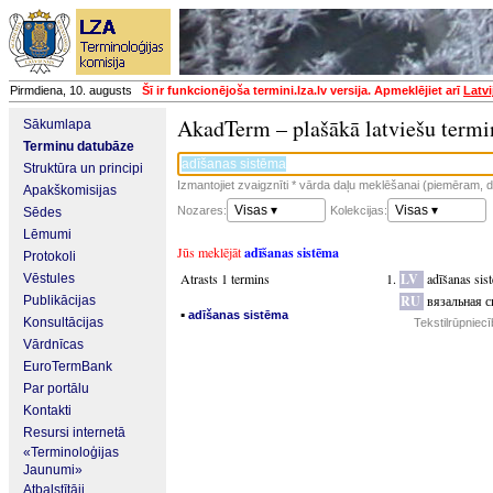
Pirmdiena, 10. augusts
Šī ir funkcionējoša termini.lza.lv versija. Apmeklējiet arī
Latvi
AkadTerm – plašākā latviešu termi
Sākumlapa
Terminu datubāze
Struktūra un principi
Izmantojiet zvaigznīti * vārda daļu meklēšanai (piemēram, da
Apakškomisijas
Visas ▾
Visas ▾
Nozares:
Kolekcijas:
Sēdes
Lēmumi
Jūs meklējāt
adīšanas sistēma
Protokoli
Atrasts 1 termins
LV
adīšanas sis
Vēstules
RU
вязальная с
Publikācijas
▪
adīšanas sistēma
Konsultācijas
Tekstilrūpniec
Vārdnīcas
EuroTermBank
Par portālu
Kontakti
Resursi internetā
«Terminoloģijas
Jaunumi»
Atbalstītāji