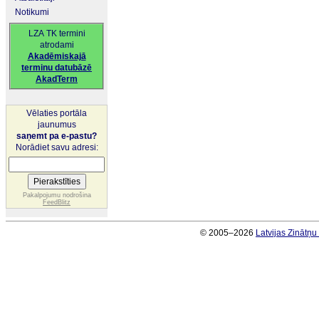
Notikumi
LZA TK termini
atrodami
Akadēmiskajā
terminu datubāzē
AkadTerm
Vēlaties portāla
jaunumus
saņemt pa e-pastu?
Norādiet savu adresi:
Pakalpojumu nodrošina
FeedBlitz
© 2005–2026
Latvijas Zinātņ