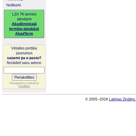
Notikumi
LZA TK termini
atrodami
Akadēmiskajā
terminu datubāzē
AkadTerm
Vēlaties portāla
jaunumus
saņemt pa e-pastu?
Norādiet savu adresi:
Pakalpojumu nodrošina
FeedBlitz
© 2005–2026
Latvijas Zinātņ