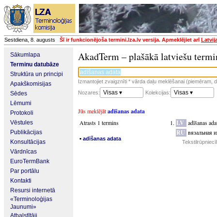
Sestdiena, 8. augusts
Šī ir funkcionējoša termini.lza.lv versija. Apmeklējiet arī
Latvij
AkadTerm – plašākā latviešu termi
Sākumlapa
Terminu datubāze
Struktūra un principi
Izmantojiet zvaigznīti * vārda daļu meklēšanai (piemēram, da
Apakškomisijas
Visas ▾
Visas ▾
Nozares:
Kolekcijas:
Sēdes
Lēmumi
Jūs meklējāt
adīšanas adata
Protokoli
Atrasts 1 termins
LV
adīšanas ada
Vēstules
RU
вязальная и
Publikācijas
▪
adīšanas adata
Konsultācijas
Tekstilrūpniec
Vārdnīcas
EuroTermBank
Par portālu
Kontakti
Resursi internetā
«Terminoloģijas
Jaunumi»
Atbalstītāji