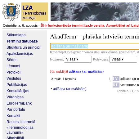
Ceturtdiena, 6. augusts
Šī ir funkcionējoša termini.lza.lv versija. Apmeklējiet arī
Latv
AkadTerm – plašākā latviešu termi
Sākumlapa
Terminu datubāze
Struktūra un principi
Izmantojiet zvaigznīti * vārda daļu meklēšanai (piemēram, da
Apakškomisijas
Visas ▾
Visas ▾
Nozares:
Kolekcijas:
Sēdes
Lēmumi
Jūs meklējāt
adīšana (ar mašīnām)
Protokoli
Atrasts 1 termins
LV
adīšana (ar 
Vēstules
RU
машинное в
Publikācijas
▪
adīšana (ar mašīnām)
Konsultācijas
Tehnika. LPE t
Vārdnīcas
EuroTermBank
Par portālu
Kontakti
Resursi internetā
«Terminoloģijas
Jaunumi»
Atbalstītāji