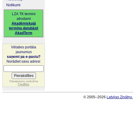
Notikumi
LZA TK termini
atrodami
Akadēmiskajā
terminu datubāzē
AkadTerm
Vēlaties portāla
jaunumus
saņemt pa e-pastu?
Norādiet savu adresi:
Pakalpojumu nodrošina
FeedBlitz
© 2005–2026
Latvijas Zinātņ