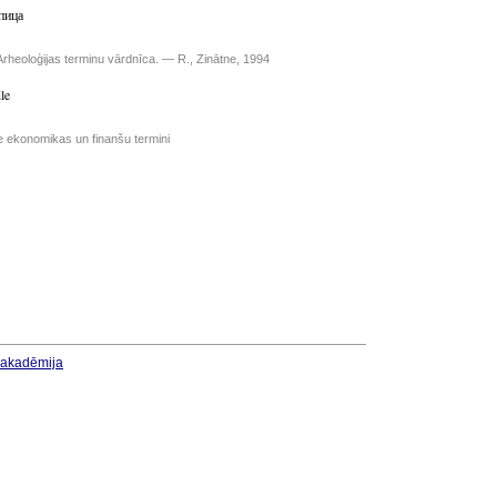
пица
Arheoloģijas terminu vārdnīca. — R., Zinātne, 1994
le
e ekonomikas un finanšu termini
u akadēmija