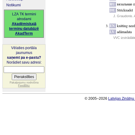
RU
вязальная с
Notikumi
DE
Stricknadel
LZA TK termini
J. Graudonis. 
atrodami
Akadēmiskajā
EN
knitting need
terminu datubāzē
LV
adāmadata
AkadTerm
VVC izstrādāti
Vēlaties portāla
jaunumus
saņemt pa e-pastu?
Norādiet savu adresi:
Pakalpojumu nodrošina
FeedBlitz
© 2005–2026
Latvijas Zinātņ