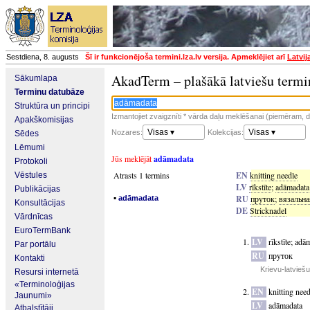
Sestdiena, 8. augusts
Šī ir funkcionējoša termini.lza.lv versija. Apmeklējiet arī
Latvij
AkadTerm – plašākā latviešu termi
Sākumlapa
Terminu datubāze
Struktūra un principi
Izmantojiet zvaigznīti * vārda daļu meklēšanai (piemēram, da
Apakškomisijas
Visas ▾
Visas ▾
Nozares:
Kolekcijas:
Sēdes
Lēmumi
Jūs meklējāt
adāmadata
Protokoli
Atrasts 1 termins
EN
knitting needle
Vēstules
LV
rīkstīte
;
adāmadata
Publikācijas
▪
RU
пруток
;
вязальна
adāmadata
Konsultācijas
DE
Stricknadel
Vārdnīcas
EuroTermBank
LV
rīkstīte
;
adām
Par portālu
RU
пруток
Kontakti
Krievu-latvieš
Resursi internetā
«Terminoloģijas
EN
knitting need
Jaunumi»
LV
adāmadata
Atbalstītāji