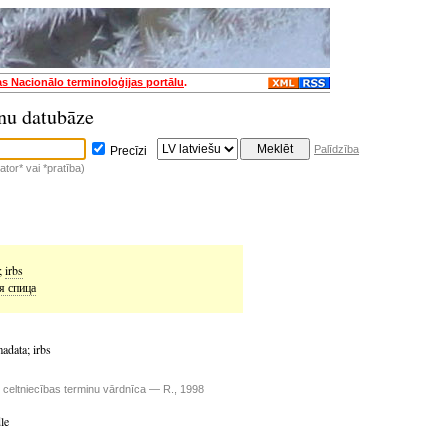
as Nacionālo terminoloģijas portālu
.
nu datubāze
Palīdzība
Precīzi
tor* vai *pratība)
;
irbs
я спица
adata
;
irbs
u celtniecības terminu vārdnīca — R., 1998
le