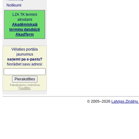
Notikumi
LZA TK termini
atrodami
Akadēmiskajā
terminu datubāzē
AkadTerm
Vēlaties portāla
jaunumus
saņemt pa e-pastu?
Norādiet savu adresi:
Pakalpojumu nodrošina
FeedBlitz
© 2005–2026
Latvijas Zinātņ