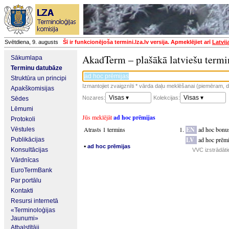
Svētdiena, 9. augusts
Šī ir funkcionējoša termini.lza.lv versija. Apmeklējiet arī
Latvij
AkadTerm – plašākā latviešu termi
Sākumlapa
Terminu datubāze
Struktūra un principi
Izmantojiet zvaigznīti * vārda daļu meklēšanai (piemēram, da
Apakškomisijas
Visas ▾
Visas ▾
Nozares:
Kolekcijas:
Sēdes
Lēmumi
Jūs meklējāt
ad hoc prēmijas
Protokoli
Atrasts 1 termins
EN
ad hoc bonu
Vēstules
LV
ad hoc prēmi
Publikācijas
▪
ad hoc prēmijas
Konsultācijas
VVC izstrādāti
Vārdnīcas
EuroTermBank
Par portālu
Kontakti
Resursi internetā
«Terminoloģijas
Jaunumi»
Atbalstītāji