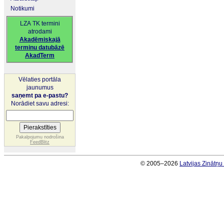
Notikumi
LZA TK termini
atrodami
Akadēmiskajā
terminu datubāzē
AkadTerm
Vēlaties portāla
jaunumus
saņemt pa e-pastu?
Norādiet savu adresi:
Pakalpojumu nodrošina
FeedBlitz
© 2005–2026
Latvijas Zinātņ