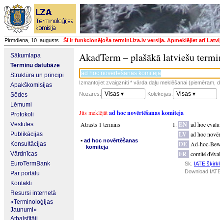
Pirmdiena, 10. augusts
Šī ir funkcionējoša termini.lza.lv versija. Apmeklējiet arī
Latvi
AkadTerm – plašākā latviešu termi
Sākumlapa
Terminu datubāze
Struktūra un principi
Izmantojiet zvaigznīti * vārda daļu meklēšanai (piemēram, da
Apakškomisijas
Visas ▾
Visas ▾
Nozares:
Kolekcijas:
Sēdes
Lēmumi
Jūs meklējāt
ad hoc novērtēšanas komiteja
Protokoli
Atrasts 1 termins
EN
ad hoc evalu
Vēstules
LV
ad hoc novēr
Publikācijas
▪
ad hoc novērtēšanas
DE
Ad-hoc-Bew
Konsultācijas
komiteja
FR
comité d'éva
Vārdnīcas
EuroTermBank
Sk.
IATE šķirkl
Download IATE
Par portālu
Kontakti
Resursi internetā
«Terminoloģijas
Jaunumi»
Atbalstītāji