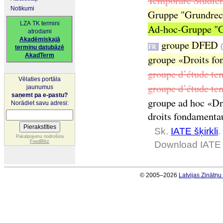
Temporäre Studien
Notikumi
Gruppe "Grundrech
LZA TK termini
Ad-hoc-Gruppe "Gr
atrodami
Akadēmiskajā
groupe DFED
FR
terminu datubāzē
AkadTerm
groupe «Droits fon
groupe d’étude tem
Vēlaties portāla
groupe d’étude tem
jaunumus
saņemt pa e-pastu?
groupe ad hoc «Dro
Norādiet savu adresi:
droits fondamentau
Sk.
IATE šķirkli
.
Pakalpojumu nodrošina
FeedBlitz
Download IATE 
© 2005–2026
Latvijas Zinātņ