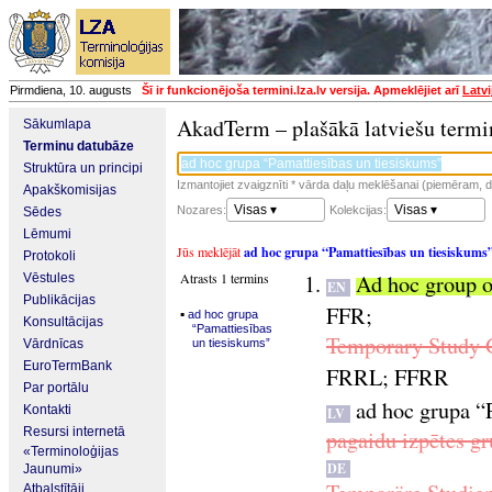
Pirmdiena, 10. augusts
Šī ir funkcionējoša termini.lza.lv versija. Apmeklējiet arī
Latvi
AkadTerm – plašākā latviešu termi
Sākumlapa
Terminu datubāze
Struktūra un principi
Izmantojiet zvaigznīti * vārda daļu meklēšanai (piemēram, da
Apakškomisijas
Visas ▾
Visas ▾
Nozares:
Kolekcijas:
Sēdes
Lēmumi
Jūs meklējāt
ad hoc grupa “Pamattiesības un tiesiskums
Protokoli
Atrasts 1 termins
Ad hoc group o
Vēstules
EN
Publikācijas
FFR
;
▪
ad hoc grupa
Konsultācijas
“Pamattiesības
Temporary Study 
Vārdnīcas
un tiesiskums”
EuroTermBank
FRRL
;
FFRR
Par portālu
ad hoc grupa “
Kontakti
LV
Resursi internetā
pagaidu izpētes g
«Terminoloģijas
DE
Jaunumi»
Atbalstītāji