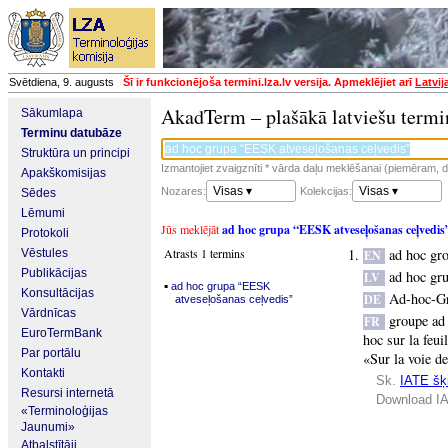
Svētdiena, 9. augusts
Šī ir funkcionējoša termini.lza.lv versija. Apmeklējiet arī
Latvij
AkadTerm – plašākā latviešu termi
Sākumlapa
Terminu datubāze
Struktūra un principi
Izmantojiet zvaigznīti * vārda daļu meklēšanai (piemēram, da
Apakškomisijas
Visas ▾
Visas ▾
Nozares:
Kolekcijas:
Sēdes
Lēmumi
Jūs meklējāt
ad hoc grupa “EESK atveseļošanas ceļvedis
Protokoli
Atrasts 1 termins
ad hoc gr
Vēstules
EN
Publikācijas
ad hoc gr
LV
▪
ad hoc grupa “EESK
Konsultācijas
Ad-hoc-Gr
DE
atveseļošanas ceļvedis”
Vārdnīcas
groupe ad
FR
EuroTermBank
hoc sur la feu
Par portālu
«Sur la voie de
Kontakti
Sk.
IATE šķi
Resursi internetā
Download IA
«Terminoloģijas
Jaunumi»
Atbalstītāji