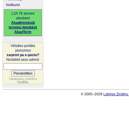
Notikumi
LZA TK termini
atrodami
Akadēmiskajā
terminu datubāzē
AkadTerm
Vēlaties portāla
jaunumus
saņemt pa e-pastu?
Norādiet savu adresi:
Pakalpojumu nodrošina
FeedBlitz
© 2005–2026
Latvijas Zinātņ