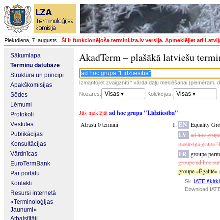
Piektdiena, 7. augusts
Šī ir funkcionējoša termini.lza.lv versija. Apmeklējiet arī
Latvi
AkadTerm – plašākā latviešu termi
Sākumlapa
Terminu datubāze
Struktūra un principi
Izmantojiet zvaigznīti * vārda daļu meklēšanai (piemēram, da
Apakškomisijas
Visas ▾
Visas ▾
Nozares:
Kolekcijas:
Sēdes
Lēmumi
Jūs meklējāt
ad hoc grupa "Līdztiesība"
Protokoli
Atrasti 0 termini
EN
Equality Gr
Vēstules
Publikācijas
LV
ad hoc grupa
pastāvīgā grupa "
Konsultācijas
FR
groupe perma
Vārdnīcas
groupe ad hoc sur 
EuroTermBank
groupe «Égalité»
Par portālu
Sk.
IATE šķirkl
Kontakti
Download IATE
Resursi internetā
«Terminoloģijas
Jaunumi»
Atbalstītāji