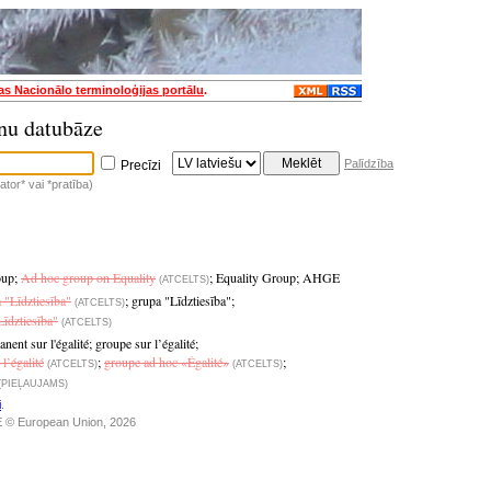
jas Nacionālo terminoloģijas portālu
.
nu datubāze
Palīdzība
Precīzi
tor* vai *pratība)
oup
;
Ad hoc group on Equality
;
Equality Group
;
AHGE
(ATCELTS)
 "Līdztiesība"
;
grupa "Līdztiesība"
;
(ATCELTS)
Līdztiesība"
(ATCELTS)
nent sur l'égalité
;
groupe sur l’égalité
;
l’égalité
;
groupe ad hoc «Égalité»
;
(ATCELTS)
(ATCELTS)
(PIEĻAUJAMS)
i
.
 © European Union, 2026