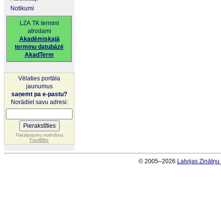
Notikumi
LZA TK termini
atrodami
Akadēmiskajā
terminu datubāzē
AkadTerm
Vēlaties portāla
jaunumus
saņemt pa e-pastu?
Norādiet savu adresi:
Pakalpojumu nodrošina
FeedBlitz
© 2005–2026
Latvijas Zinātņ