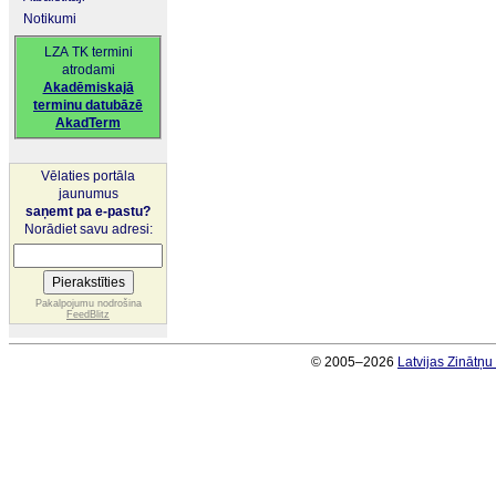
Notikumi
LZA TK termini
atrodami
Akadēmiskajā
terminu datubāzē
AkadTerm
Vēlaties portāla
jaunumus
saņemt pa e-pastu?
Norādiet savu adresi:
Pakalpojumu nodrošina
FeedBlitz
© 2005–2026
Latvijas Zinātņ