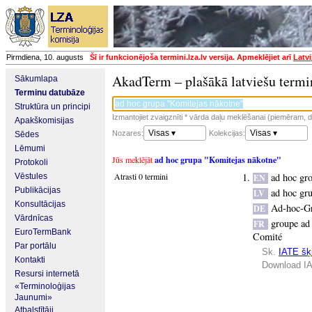
Pirmdiena, 10. augusts
Šī ir funkcionējoša termini.lza.lv versija. Apmeklējiet arī
Latvi
AkadTerm – plašākā latviešu termi
Sākumlapa
Terminu datubāze
Struktūra un principi
Izmantojiet zvaigznīti * vārda daļu meklēšanai (piemēram, da
Apakškomisijas
Visas ▾
Visas ▾
Nozares:
Kolekcijas:
Sēdes
Lēmumi
Jūs meklējāt
ad hoc grupa "Komitejas nākotne"
Protokoli
Atrasti 0 termini
ad hoc gr
Vēstules
EN
Publikācijas
ad hoc gr
LV
Konsultācijas
Ad-hoc-G
DE
Vārdnīcas
groupe ad
FR
EuroTermBank
Comité
Par portālu
Sk.
IATE šķi
Kontakti
Download IA
Resursi internetā
«Terminoloģijas
Jaunumi»
Atbalstītāji