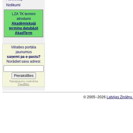
Notikumi
LZA TK termini
atrodami
Akadēmiskajā
terminu datubāzē
AkadTerm
Vēlaties portāla
jaunumus
saņemt pa e-pastu?
Norādiet savu adresi:
Pakalpojumu nodrošina
FeedBlitz
© 2005–2026
Latvijas Zinātņ