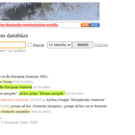
ijas Nacionālo terminoloģijas portālu
.
nu datubāze
Palīdzība
Precīzi
tor* vai *pratība)
p on the European Semester
;
ESG
;
er Group
;
(PIEĻAUJAMS)
the European Semester
(IETEICAMS)
pas pusgads”
;
ad hoc grupa "Eiropas pusgads"
(IETEICAMS)
opäisches Semester"
;
Ad-hoc-Gruppe "Europäisches Semester"
(ATCELTS)
;
groupe ad hoc «Semestre européen»
;
groupe ad hoc sur le Semestre
UJAMS)
 «Semestre européen»
(PIEĻAUJAMS)
i
.
 © European Union, 2026