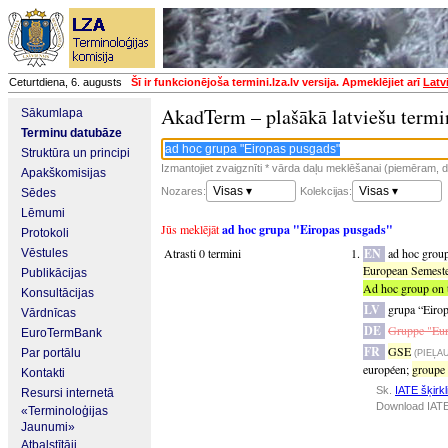
Ceturtdiena, 6. augusts
Šī ir funkcionējoša termini.lza.lv versija. Apmeklējiet arī
Latv
AkadTerm – plašākā latviešu termi
Sākumlapa
Terminu datubāze
Struktūra un principi
Izmantojiet zvaigznīti * vārda daļu meklēšanai (piemēram, da
Apakškomisijas
Visas ▾
Visas ▾
Nozares:
Kolekcijas:
Sēdes
Lēmumi
Jūs meklējāt
ad hoc grupa "Eiropas pusgads"
Protokoli
Atrasti 0 termini
EN
ad hoc grou
Vēstules
European Semest
Publikācijas
Ad hoc group on 
Konsultācijas
LV
grupa “Eiro
Vārdnīcas
DE
Gruppe "Eur
EuroTermBank
FR
GSE
Par portālu
(PIEĻA
européen
;
groupe
Kontakti
Sk.
IATE šķirkl
Resursi internetā
Download IATE
«Terminoloģijas
Jaunumi»
Atbalstītāji