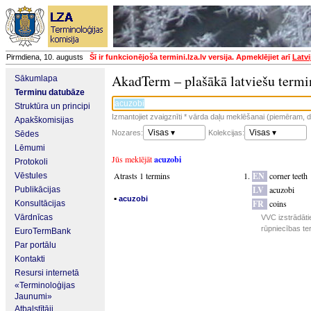
Pirmdiena, 10. augusts
Šī ir funkcionējoša termini.lza.lv versija. Apmeklējiet arī
Latvi
AkadTerm – plašākā latviešu termi
Sākumlapa
Terminu datubāze
Struktūra un principi
Izmantojiet zvaigznīti * vārda daļu meklēšanai (piemēram, da
Apakškomisijas
Visas ▾
Visas ▾
Nozares:
Kolekcijas:
Sēdes
Lēmumi
Jūs meklējāt
acuzobi
Protokoli
Atrasts 1 termins
EN
corner teeth
Vēstules
LV
acuzobi
Publikācijas
▪
acuzobi
FR
coins
Konsultācijas
Vārdnīcas
VVC izstrādāti
rūpniecības te
EuroTermBank
Par portālu
Kontakti
Resursi internetā
«Terminoloģijas
Jaunumi»
Atbalstītāji