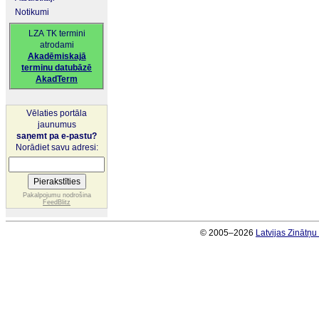
Notikumi
LZA TK termini
atrodami
Akadēmiskajā
terminu datubāzē
AkadTerm
Vēlaties portāla
jaunumus
saņemt pa e-pastu?
Norādiet savu adresi:
Pakalpojumu nodrošina
FeedBlitz
© 2005–2026
Latvijas Zinātņ