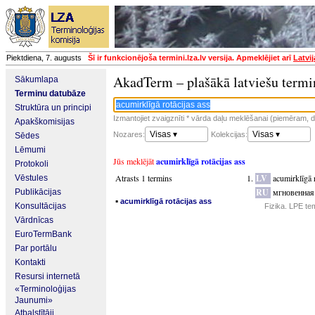
Piektdiena, 7. augusts
Šī ir funkcionējoša termini.lza.lv versija. Apmeklējiet arī
Latvi
AkadTerm – plašākā latviešu termi
Sākumlapa
Terminu datubāze
Struktūra un principi
Izmantojiet zvaigznīti * vārda daļu meklēšanai (piemēram, da
Apakškomisijas
Visas ▾
Visas ▾
Nozares:
Kolekcijas:
Sēdes
Lēmumi
Jūs meklējāt
acumirklīgā rotācijas ass
Protokoli
Atrasts 1 termins
LV
acumirklīgā r
Vēstules
RU
мгновенная
Publikācijas
▪
acumirklīgā rotācijas ass
Konsultācijas
Fizika. LPE te
Vārdnīcas
EuroTermBank
Par portālu
Kontakti
Resursi internetā
«Terminoloģijas
Jaunumi»
Atbalstītāji