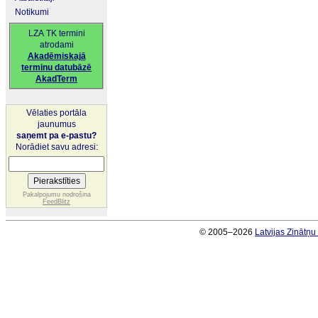
Notikumi
LZA TK termini
atrodami
Akadēmiskajā
terminu datubāzē
AkadTerm
Vēlaties portāla
jaunumus
saņemt pa e-pastu?
Norādiet savu adresi:
Pakalpojumu nodrošina
FeedBlitz
© 2005–2026
Latvijas Zinātņ