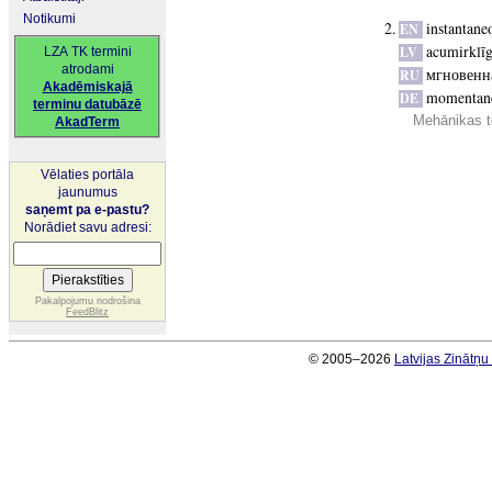
Notikumi
instantaneo
EN
acumirklīg
LV
LZA TK termini
atrodami
мгновенн
RU
Akadēmiskajā
momentan
DE
terminu datubāzē
Mehānikas t
AkadTerm
Vēlaties portāla
jaunumus
saņemt pa e-pastu?
Norādiet savu adresi:
Pakalpojumu nodrošina
FeedBlitz
© 2005–2026
Latvijas Zinātņ