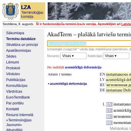
Sestdiena, 8. augusts
Šī ir funkcionējoša termini.lza.lv versija. Apmeklējiet arī
Latvij
AkadTerm – plašākā latviešu termi
Sākumlapa
Terminu datubāze
Struktūra un principi
Izmantojiet zvaigznīti * vārda daļu meklēšanai (piemēram, da
Apakškomisijas
Visas ▾
Visas ▾
Nozares:
Kolekcijas:
Sēdes
Lēmumi
Jūs meklējāt
acumirklīgā deformācija
Protokoli
EN
instantaneous s
Atrasts 1 termins
Vēstules
LV
acumirklīgā de
Publikācijas
▪
RU
acumirklīgā deformācija
мгновенная д
Konsultācijas
DE
instantane Def
Vārdnīcas
EuroTermBank
Par portālu
instantaneo
EN
Kontakti
acumirklīg
LV
Resursi internetā
мгновенн
RU
«Terminoloģijas
momentan
DE
Jaunumi»
Mehānikas t
Atbalstītāji