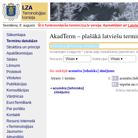
Sestdiena, 8. augusts
Šī ir funkcionējoša termini.lza.lv versija. Apmeklējiet arī
Latvij
AkadTerm – plašākā latviešu termi
Sākumlapa
Terminu datubāze
Struktūra un principi
Izmantojiet zvaigznīti * vārda daļu meklēšanai (piemēram, da
Apakškomisijas
Visas ▾
Visas ▾
Nozares:
Kolekcijas:
Sēdes
Lēmumi
Jūs meklējāt
acumēra [tehnisks] zīmējums
Protokoli
Atrasts 1 termins
LV
acumēra [te
Vēstules
RU
чертёж на г
Publikācijas
▪
acumēra [tehnisks]
Konsultācijas
Krievu-latvieš
zīmējums
Vārdnīcas
EuroTermBank
Par portālu
Kontakti
Resursi internetā
«Terminoloģijas
Jaunumi»
Atbalstītāji