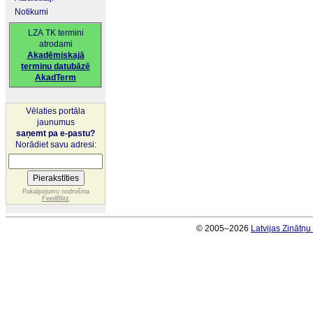
Notikumi
LZA TK termini
atrodami
Akadēmiskajā
terminu datubāzē
AkadTerm
Vēlaties portāla
jaunumus
saņemt pa e-pastu?
Norādiet savu adresi:
Pakalpojumu nodrošina
FeedBlitz
© 2005–2026
Latvijas Zinātņ