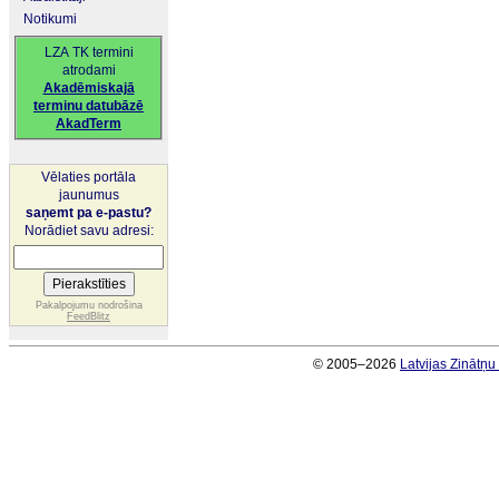
Notikumi
LZA TK termini
atrodami
Akadēmiskajā
terminu datubāzē
AkadTerm
Vēlaties portāla
jaunumus
saņemt pa e-pastu?
Norādiet savu adresi:
Pakalpojumu nodrošina
FeedBlitz
© 2005–2026
Latvijas Zinātņ