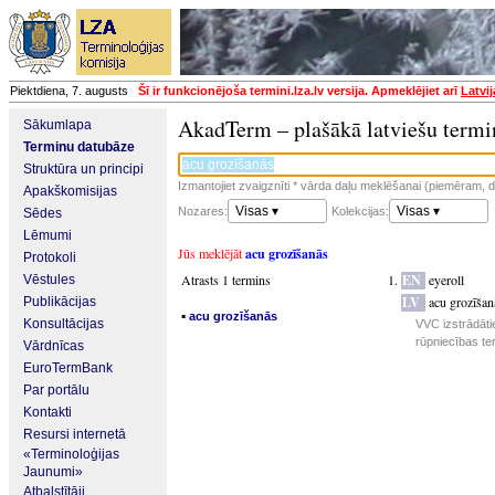
Piektdiena, 7. augusts
Šī ir funkcionējoša termini.lza.lv versija. Apmeklējiet arī
Latvi
AkadTerm – plašākā latviešu termi
Sākumlapa
Terminu datubāze
Struktūra un principi
Izmantojiet zvaigznīti * vārda daļu meklēšanai (piemēram, da
Apakškomisijas
Visas ▾
Visas ▾
Nozares:
Kolekcijas:
Sēdes
Lēmumi
Jūs meklējāt
acu grozīšanās
Protokoli
Atrasts 1 termins
EN
eyeroll
Vēstules
LV
acu grozīšan
Publikācijas
▪
acu grozīšanās
Konsultācijas
VVC izstrādāti
rūpniecības te
Vārdnīcas
EuroTermBank
Par portālu
Kontakti
Resursi internetā
«Terminoloģijas
Jaunumi»
Atbalstītāji