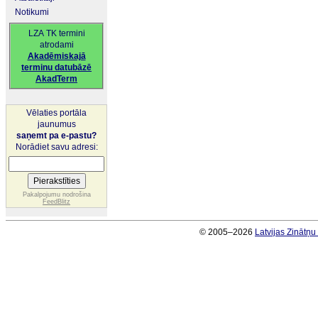
Notikumi
LZA TK termini
atrodami
Akadēmiskajā
terminu datubāzē
AkadTerm
Vēlaties portāla
jaunumus
saņemt pa e-pastu?
Norādiet savu adresi:
Pakalpojumu nodrošina
FeedBlitz
© 2005–2026
Latvijas Zinātņ