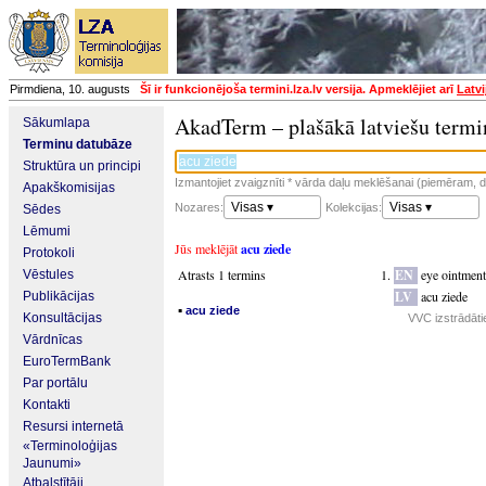
Pirmdiena, 10. augusts
Šī ir funkcionējoša termini.lza.lv versija. Apmeklējiet arī
Latvi
AkadTerm – plašākā latviešu termi
Sākumlapa
Terminu datubāze
Struktūra un principi
Izmantojiet zvaigznīti * vārda daļu meklēšanai (piemēram, da
Apakškomisijas
Visas ▾
Visas ▾
Nozares:
Kolekcijas:
Sēdes
Lēmumi
Jūs meklējāt
acu ziede
Protokoli
Atrasts 1 termins
EN
eye ointment
Vēstules
LV
acu ziede
Publikācijas
▪
acu ziede
Konsultācijas
VVC izstrādāti
Vārdnīcas
EuroTermBank
Par portālu
Kontakti
Resursi internetā
«Terminoloģijas
Jaunumi»
Atbalstītāji