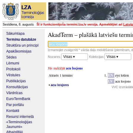
Sestdiena, 8. augusts
Šī ir funkcionējoša termini.lza.lv versija. Apmeklējiet arī
Latvij
AkadTerm – plašākā latviešu termi
Sākumlapa
Terminu datubāze
Struktūra un principi
Izmantojiet zvaigznīti * vārda daļu meklēšanai (piemēram, da
Apakškomisijas
Visas ▾
Visas ▾
Nozares:
Kolekcijas:
Sēdes
Lēmumi
Jūs meklējāt
acu losjons
Protokoli
Atrasts 1 termins
EN
eye lotion
Vēstules
LV
acu losjons
Publikācijas
▪
acu losjons
Konsultācijas
VVC izstrādāti
Vārdnīcas
EuroTermBank
Par portālu
Kontakti
Resursi internetā
«Terminoloģijas
Jaunumi»
Atbalstītāji