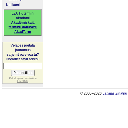
Notikumi
LZA TK termini
atrodami
Akadēmiskajā
terminu datubāzē
AkadTerm
Vēlaties portāla
jaunumus
saņemt pa e-pastu?
Norādiet savu adresi:
Pakalpojumu nodrošina
FeedBlitz
© 2005–2026
Latvijas Zinātņ