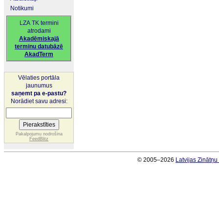
Notikumi
LZA TK termini
atrodami
Akadēmiskajā
terminu datubāzē
AkadTerm
Vēlaties portāla
jaunumus
saņemt pa e-pastu?
Norādiet savu adresi:
Pakalpojumu nodrošina
FeedBlitz
© 2005–2026
Latvijas Zinātņ