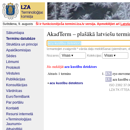
Svētdiena, 9. augusts
Šī ir funkcionējoša termini.lza.lv versija. Apmeklējiet arī
Latvij
AkadTerm – plašākā latviešu termi
Sākumlapa
Terminu datubāze
Struktūra un principi
Izmantojiet zvaigznīti * vārda daļu meklēšanai (piemēram, da
Apakškomisijas
Visas ▾
Visas ▾
Nozares:
Kolekcijas:
Sēdes
Lēmumi
Jūs meklējāt
acu kustību detektors
Protokoli
Atrasts 1 termins
EN
eye-movemen
Vēstules
LV
acu kustību 
Publikācijas
▪
acu kustību detektors
Konsultācijas
ISO 2382 37.06
LZA TK ITTEA p
Vārdnīcas
EuroTermBank
Par portālu
Kontakti
Resursi internetā
«Terminoloģijas
Jaunumi»
Atbalstītāji