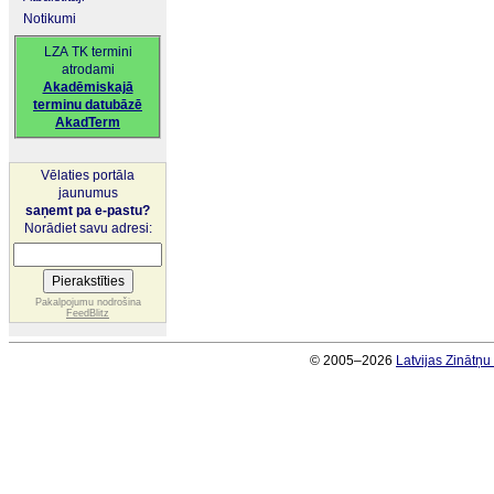
Notikumi
LZA TK termini
atrodami
Akadēmiskajā
terminu datubāzē
AkadTerm
Vēlaties portāla
jaunumus
saņemt pa e-pastu?
Norādiet savu adresi:
Pakalpojumu nodrošina
FeedBlitz
© 2005–2026
Latvijas Zinātņ