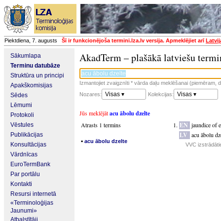
Piektdiena, 7. augusts
Šī ir funkcionējoša termini.lza.lv versija. Apmeklējiet arī
Latvi
AkadTerm – plašākā latviešu termi
Sākumlapa
Terminu datubāze
Struktūra un principi
Izmantojiet zvaigznīti * vārda daļu meklēšanai (piemēram, da
Apakškomisijas
Visas ▾
Visas ▾
Nozares:
Kolekcijas:
Sēdes
Lēmumi
Jūs meklējāt
acu ābolu dzelte
Protokoli
Atrasts 1 termins
EN
jaundice of 
Vēstules
LV
acu ābolu dz
Publikācijas
▪
acu ābolu dzelte
Konsultācijas
VVC izstrādāti
Vārdnīcas
EuroTermBank
Par portālu
Kontakti
Resursi internetā
«Terminoloģijas
Jaunumi»
Atbalstītāji