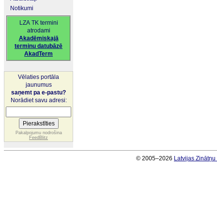
Notikumi
LZA TK termini
atrodami
Akadēmiskajā
terminu datubāzē
AkadTerm
Vēlaties portāla
jaunumus
saņemt pa e-pastu?
Norādiet savu adresi:
Pakalpojumu nodrošina
FeedBlitz
© 2005–2026
Latvijas Zinātņ