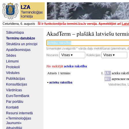
Ceturtdiena, 6. augusts
Šī ir funkcionējoša termini.lza.lv versija. Apmeklējiet arī
Latv
AkadTerm – plašākā latviešu termi
Sākumlapa
Terminu datubāze
Struktūra un principi
Izmantojiet zvaigznīti * vārda daļu meklēšanai (piemēram, da
Apakškomisijas
Visas ▾
Visas ▾
Nozares:
Kolekcijas:
Sēdes
Lēmumi
Jūs meklējāt
acteku rakstība
Protokoli
Atrasts 1 termins
LV
acteku rakst
Vēstules
RU
ацтекское п
Publikācijas
▪
acteku rakstība
Konsultācijas
Valodniecība. 
Vārdnīcas
EuroTermBank
Par portālu
Kontakti
Resursi internetā
«Terminoloģijas
Jaunumi»
Atbalstītāji