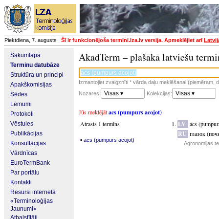
Piektdiena, 7. augusts
Šī ir funkcionējoša termini.lza.lv versija. Apmeklējiet arī
Latvi
AkadTerm – plašākā latviešu termi
Sākumlapa
Terminu datubāze
Struktūra un principi
Izmantojiet zvaigznīti * vārda daļu meklēšanai (piemēram, da
Apakškomisijas
Visas ▾
Visas ▾
Nozares:
Kolekcijas:
Sēdes
Lēmumi
Jūs meklējāt
acs (pumpurs acojot)
Protokoli
Atrasts 1 termins
LV
acs (pumpurs
Vēstules
RU
глазок (поч
Publikācijas
▪
acs (pumpurs acojot)
Konsultācijas
Agronomijas te
Vārdnīcas
EuroTermBank
Par portālu
Kontakti
Resursi internetā
«Terminoloģijas
Jaunumi»
Atbalstītāji