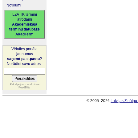
Notikumi
LZA TK termini
atrodami
Akadēmiskajā
terminu datubāzē
AkadTerm
Vēlaties portāla
jaunumus
saņemt pa e-pastu?
Norādiet savu adresi:
Pakalpojumu nodrošina
FeedBlitz
© 2005–2026
Latvijas Zinātņ