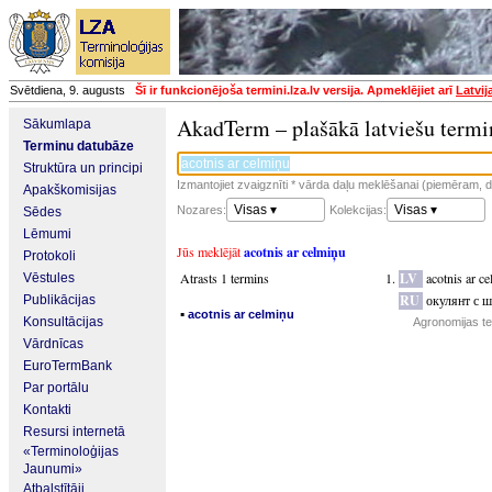
Svētdiena, 9. augusts
Šī ir funkcionējoša termini.lza.lv versija. Apmeklējiet arī
Latvij
AkadTerm – plašākā latviešu termi
Sākumlapa
Terminu datubāze
Struktūra un principi
Izmantojiet zvaigznīti * vārda daļu meklēšanai (piemēram, da
Apakškomisijas
Visas ▾
Visas ▾
Nozares:
Kolekcijas:
Sēdes
Lēmumi
Jūs meklējāt
acotnis ar celmiņu
Protokoli
Atrasts 1 termins
LV
acotnis ar c
Vēstules
RU
окулянт с 
Publikācijas
▪
acotnis ar celmiņu
Konsultācijas
Agronomijas te
Vārdnīcas
EuroTermBank
Par portālu
Kontakti
Resursi internetā
«Terminoloģijas
Jaunumi»
Atbalstītāji