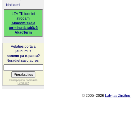
Notikumi
LZA TK termini
atrodami
Akadēmiskajā
terminu datubāzē
AkadTerm
Vēlaties portāla
jaunumus
saņemt pa e-pastu?
Norādiet savu adresi:
Pakalpojumu nodrošina
FeedBlitz
© 2005–2026
Latvijas Zinātņ