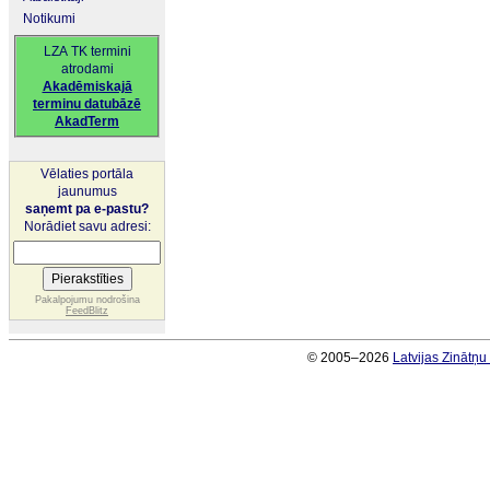
Notikumi
LZA TK termini
atrodami
Akadēmiskajā
terminu datubāzē
AkadTerm
Vēlaties portāla
jaunumus
saņemt pa e-pastu?
Norādiet savu adresi:
Pakalpojumu nodrošina
FeedBlitz
© 2005–2026
Latvijas Zinātņ