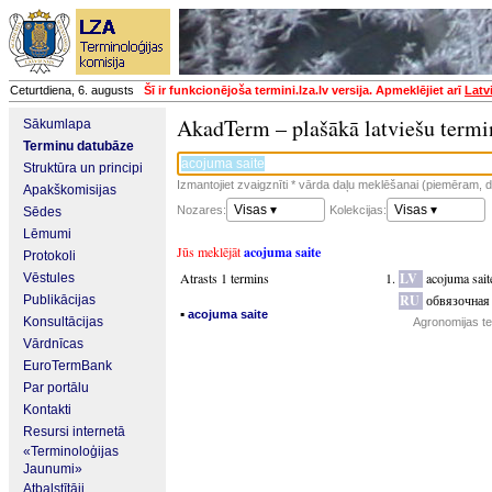
Ceturtdiena, 6. augusts
Šī ir funkcionējoša termini.lza.lv versija. Apmeklējiet arī
Latv
AkadTerm – plašākā latviešu termi
Sākumlapa
Terminu datubāze
Struktūra un principi
Izmantojiet zvaigznīti * vārda daļu meklēšanai (piemēram, da
Apakškomisijas
Visas ▾
Visas ▾
Nozares:
Kolekcijas:
Sēdes
Lēmumi
Jūs meklējāt
acojuma saite
Protokoli
Atrasts 1 termins
LV
acojuma sait
Vēstules
RU
обвязочная
Publikācijas
▪
acojuma saite
Konsultācijas
Agronomijas te
Vārdnīcas
EuroTermBank
Par portālu
Kontakti
Resursi internetā
«Terminoloģijas
Jaunumi»
Atbalstītāji