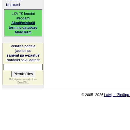
Notikumi
LZA TK termini
atrodami
Akadēmiskajā
terminu datubāzē
AkadTerm
Vēlaties portāla
jaunumus
saņemt pa e-pastu?
Norādiet savu adresi:
Pakalpojumu nodrošina
FeedBlitz
© 2005–2026
Latvijas Zinātņ