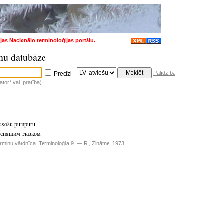
ijas Nacionālo terminoloģijas portālu
.
nu datubāze
Palīdzība
Precīzi
tor* vai *pratība)
dusošu pumpuru
 спящим глазком
rminu vārdnīca. Terminoloģija 9. — R., Zinātne, 1973.