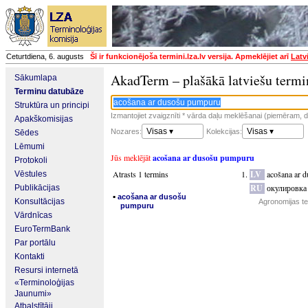
Ceturtdiena, 6. augusts
Šī ir funkcionējoša termini.lza.lv versija. Apmeklējiet arī
Latv
AkadTerm – plašākā latviešu termi
Sākumlapa
Terminu datubāze
Struktūra un principi
Izmantojiet zvaigznīti * vārda daļu meklēšanai (piemēram, da
Apakškomisijas
Visas ▾
Visas ▾
Nozares:
Kolekcijas:
Sēdes
Lēmumi
Jūs meklējāt
acošana ar dusošu pumpuru
Protokoli
Atrasts 1 termins
LV
acošana ar 
Vēstules
RU
окулировка
Publikācijas
▪
acošana ar dusošu
Konsultācijas
Agronomijas te
pumpuru
Vārdnīcas
EuroTermBank
Par portālu
Kontakti
Resursi internetā
«Terminoloģijas
Jaunumi»
Atbalstītāji