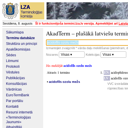
Sestdiena, 8. augusts
Šī ir funkcionējoša termini.lza.lv versija. Apmeklējiet arī
Latvij
AkadTerm – plašākā latviešu termi
Sākumlapa
Terminu datubāze
Struktūra un principi
Izmantojiet zvaigznīti * vārda daļu meklēšanai (piemēram, da
Apakškomisijas
Visas ▾
Visas ▾
Nozares:
Kolekcijas:
Sēdes
Lēmumi
Jūs meklējāt
acidofīls ozolu mežs
Protokoli
Atrasts 1 termins
EN
acidophilou
Vēstules
LV
acidofīls oz
Publikācijas
▪
acidofīls ozolu mežs
Konsultācijas
VVC izstrādāti
rūpniecības te
Vārdnīcas
EuroTermBank
Par portālu
Kontakti
Resursi internetā
«Terminoloģijas
Jaunumi»
Atbalstītāji