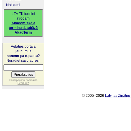
Notikumi
LZA TK termini
atrodami
Akadēmiskajā
terminu datubāzē
AkadTerm
Vēlaties portāla
jaunumus
saņemt pa e-pastu?
Norādiet savu adresi:
Pakalpojumu nodrošina
FeedBlitz
© 2005–2026
Latvijas Zinātņ