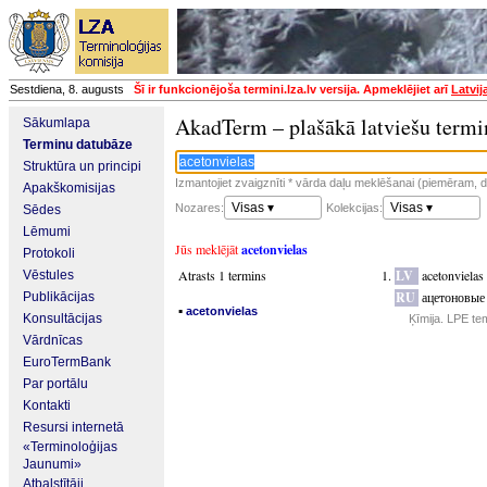
Sestdiena, 8. augusts
Šī ir funkcionējoša termini.lza.lv versija. Apmeklējiet arī
Latvij
AkadTerm – plašākā latviešu termi
Sākumlapa
Terminu datubāze
Struktūra un principi
Izmantojiet zvaigznīti * vārda daļu meklēšanai (piemēram, da
Apakškomisijas
Visas ▾
Visas ▾
Nozares:
Kolekcijas:
Sēdes
Lēmumi
Jūs meklējāt
acetonvielas
Protokoli
Atrasts 1 termins
LV
acetonvielas
Vēstules
RU
ацетоновые
Publikācijas
▪
acetonvielas
Konsultācijas
Ķīmija. LPE te
Vārdnīcas
EuroTermBank
Par portālu
Kontakti
Resursi internetā
«Terminoloģijas
Jaunumi»
Atbalstītāji