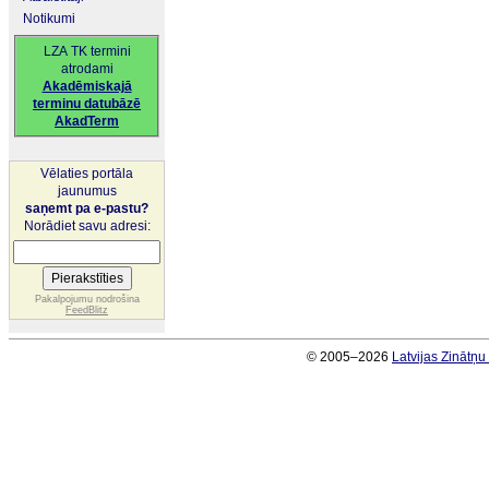
Notikumi
LZA TK termini
atrodami
Akadēmiskajā
terminu datubāzē
AkadTerm
Vēlaties portāla
jaunumus
saņemt pa e-pastu?
Norādiet savu adresi:
Pakalpojumu nodrošina
FeedBlitz
© 2005–2026
Latvijas Zinātņ