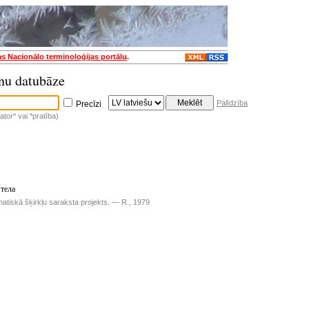
as Nacionālo terminoloģijas portālu
.
nu datubāze
Palīdzība
Precīzi
tor* vai *pratība)
 тела
matiskā šķirkļu saraksta projekts. — R., 1979