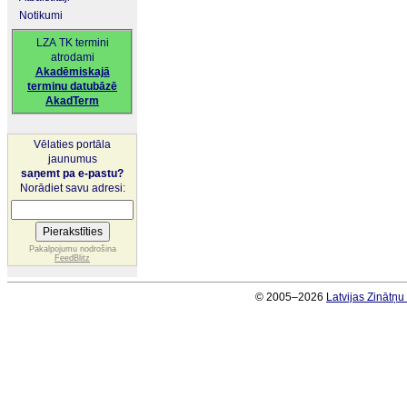
Notikumi
LZA TK termini
atrodami
Akadēmiskajā
terminu datubāzē
AkadTerm
Vēlaties portāla
jaunumus
saņemt pa e-pastu?
Norādiet savu adresi:
Pakalpojumu nodrošina
FeedBlitz
© 2005–2026
Latvijas Zinātņ