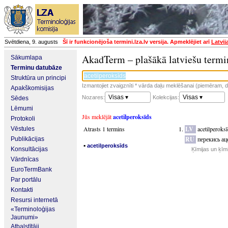
Svētdiena, 9. augusts
Šī ir funkcionējoša termini.lza.lv versija. Apmeklējiet arī
Latvij
AkadTerm – plašākā latviešu termi
Sākumlapa
Terminu datubāze
Struktūra un principi
Izmantojiet zvaigznīti * vārda daļu meklēšanai (piemēram, da
Apakškomisijas
Visas ▾
Visas ▾
Nozares:
Kolekcijas:
Sēdes
Lēmumi
Jūs meklējāt
acetilperoksīds
Protokoli
Atrasts 1 termins
LV
acetilperoks
Vēstules
RU
перекись ац
Publikācijas
▪
acetilperoksīds
Konsultācijas
Ķīmijas un ķīm
Vārdnīcas
EuroTermBank
Par portālu
Kontakti
Resursi internetā
«Terminoloģijas
Jaunumi»
Atbalstītāji