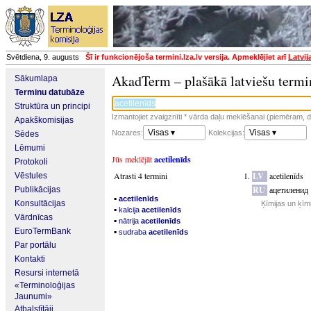
Svētdiena, 9. augusts
Šī ir funkcionējoša termini.lza.lv versija. Apmeklējiet arī
Latvij
AkadTerm – plašākā latviešu termi
Sākumlapa
Terminu datubāze
Struktūra un principi
Izmantojiet zvaigznīti * vārda daļu meklēšanai (piemēram, da
Apakškomisijas
Visas ▾
Visas ▾
Nozares:
Kolekcijas:
Sēdes
Lēmumi
Jūs meklējāt
acetilenīds
Protokoli
Atrasti 4 termini
LV
acetilenīds
Vēstules
RU
ацетиленид
Publikācijas
▪
acetilenīds
Konsultācijas
Ķīmijas un ķīm
▪
kalcija
acetilenīds
Vārdnīcas
▪
nātrija
acetilenīds
▪
EuroTermBank
sudraba
acetilenīds
Par portālu
Kontakti
Resursi internetā
«Terminoloģijas
Jaunumi»
Atbalstītāji