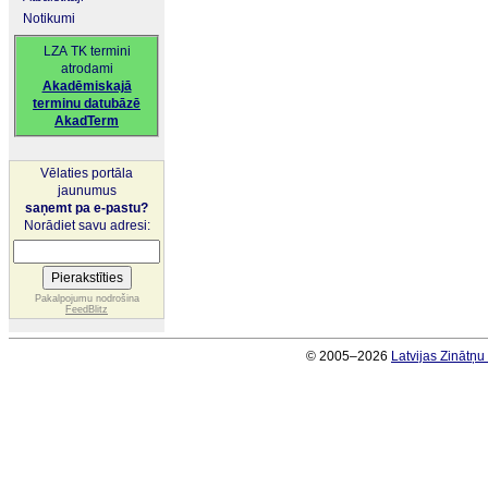
Notikumi
LZA TK termini
atrodami
Akadēmiskajā
terminu datubāzē
AkadTerm
Vēlaties portāla
jaunumus
saņemt pa e-pastu?
Norādiet savu adresi:
Pakalpojumu nodrošina
FeedBlitz
© 2005–2026
Latvijas Zinātņ