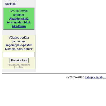
Notikumi
LZA TK termini
atrodami
Akadēmiskajā
terminu datubāzē
AkadTerm
Vēlaties portāla
jaunumus
saņemt pa e-pastu?
Norādiet savu adresi:
Pakalpojumu nodrošina
FeedBlitz
© 2005–2026
Latvijas Zinātņ