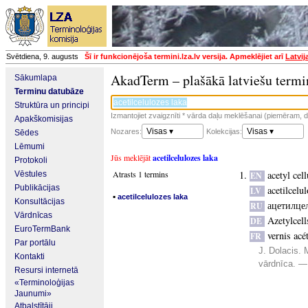
Svētdiena, 9. augusts
Šī ir funkcionējoša termini.lza.lv versija. Apmeklējiet arī
Latvij
AkadTerm – plašākā latviešu termi
Sākumlapa
Terminu datubāze
Struktūra un principi
Izmantojiet zvaigznīti * vārda daļu meklēšanai (piemēram, da
Apakškomisijas
Visas ▾
Visas ▾
Nozares:
Kolekcijas:
Sēdes
Lēmumi
Jūs meklējāt
acetilcelulozes laka
Protokoli
Atrasts 1 termins
acetyl cel
Vēstules
EN
Publikācijas
acetilcelu
LV
▪
acetilcelulozes laka
Konsultācijas
ацетилце
RU
Vārdnīcas
Azetylcell
DE
EuroTermBank
vernis acé
FR
Par portālu
J. Dolacis.
Kontakti
vārdnīca. —
Resursi internetā
«Terminoloģijas
Jaunumi»
Atbalstītāji