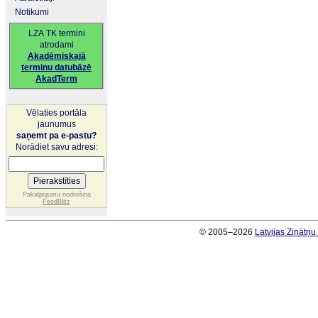
Notikumi
LZA TK termini
atrodami
Akadēmiskajā
terminu datubāzē
AkadTerm
Vēlaties portāla
jaunumus
saņemt pa e-pastu?
Norādiet savu adresi:
Pakalpojumu nodrošina
FeedBlitz
© 2005–2026
Latvijas Zinātņ