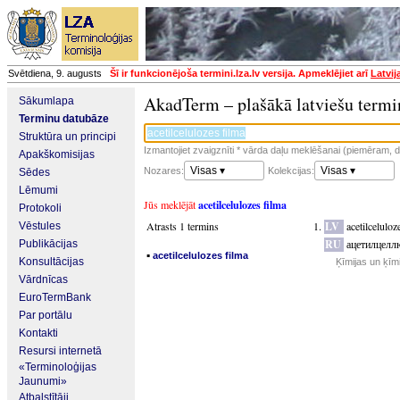
Svētdiena, 9. augusts
Šī ir funkcionējoša termini.lza.lv versija. Apmeklējiet arī
Latvij
AkadTerm – plašākā latviešu termi
Sākumlapa
Terminu datubāze
Struktūra un principi
Izmantojiet zvaigznīti * vārda daļu meklēšanai (piemēram, da
Apakškomisijas
Visas ▾
Visas ▾
Nozares:
Kolekcijas:
Sēdes
Lēmumi
Jūs meklējāt
acetilcelulozes filma
Protokoli
Atrasts 1 termins
LV
acetilceluloz
Vēstules
RU
ацетилцелл
Publikācijas
▪
acetilcelulozes filma
Konsultācijas
Ķīmijas un ķīm
Vārdnīcas
EuroTermBank
Par portālu
Kontakti
Resursi internetā
«Terminoloģijas
Jaunumi»
Atbalstītāji