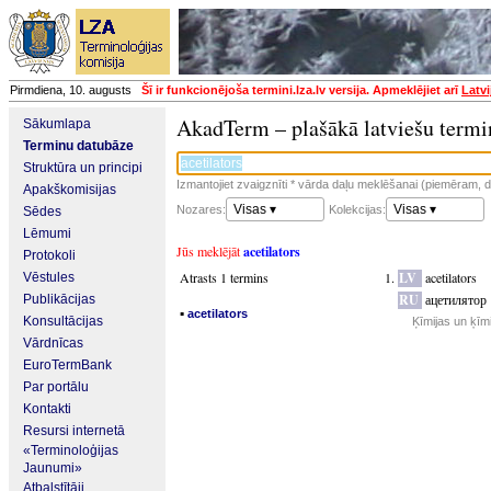
Pirmdiena, 10. augusts
Šī ir funkcionējoša termini.lza.lv versija. Apmeklējiet arī
Latvi
AkadTerm – plašākā latviešu termi
Sākumlapa
Terminu datubāze
Struktūra un principi
Izmantojiet zvaigznīti * vārda daļu meklēšanai (piemēram, da
Apakškomisijas
Visas ▾
Visas ▾
Nozares:
Kolekcijas:
Sēdes
Lēmumi
Jūs meklējāt
acetilators
Protokoli
Atrasts 1 termins
LV
acetilators
Vēstules
RU
ацетилятор
Publikācijas
▪
acetilators
Konsultācijas
Ķīmijas un ķīm
Vārdnīcas
EuroTermBank
Par portālu
Kontakti
Resursi internetā
«Terminoloģijas
Jaunumi»
Atbalstītāji