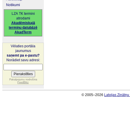
Notikumi
LZA TK termini
atrodami
Akadēmiskajā
terminu datubāzē
AkadTerm
Vēlaties portāla
jaunumus
saņemt pa e-pastu?
Norādiet savu adresi:
Pakalpojumu nodrošina
FeedBlitz
© 2005–2026
Latvijas Zinātņ