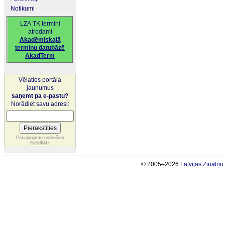
Notikumi
LZA TK termini
atrodami
Akadēmiskajā
terminu datubāzē
AkadTerm
Vēlaties portāla
jaunumus
saņemt pa e-pastu?
Norādiet savu adresi:
Pakalpojumu nodrošina
FeedBlitz
© 2005–2026
Latvijas Zinātņ