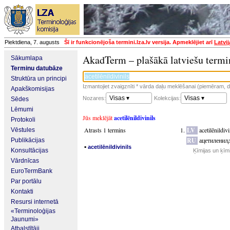
Piektdiena, 7. augusts
Šī ir funkcionējoša termini.lza.lv versija. Apmeklējiet arī
Latvi
AkadTerm – plašākā latviešu termi
Sākumlapa
Terminu datubāze
Struktūra un principi
Izmantojiet zvaigznīti * vārda daļu meklēšanai (piemēram, da
Apakškomisijas
Visas ▾
Visas ▾
Nozares:
Kolekcijas:
Sēdes
Lēmumi
Jūs meklējāt
acetilēnildivinils
Protokoli
Atrasts 1 termins
LV
acetilēnildivi
Vēstules
RU
ацетиленил
Publikācijas
▪
acetilēnildivinils
Konsultācijas
Ķīmijas un ķīm
Vārdnīcas
EuroTermBank
Par portālu
Kontakti
Resursi internetā
«Terminoloģijas
Jaunumi»
Atbalstītāji