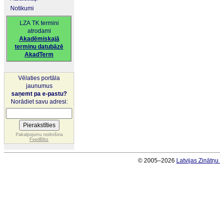
Notikumi
LZA TK termini
atrodami
Akadēmiskajā
terminu datubāzē
AkadTerm
Vēlaties portāla
jaunumus
saņemt pa e-pastu?
Norādiet savu adresi:
Pakalpojumu nodrošina
FeedBlitz
© 2005–2026
Latvijas Zinātņ