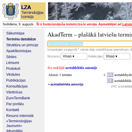
Svētdiena, 9. augusts
Šī ir funkcionējoša termini.lza.lv versija. Apmeklējiet arī
Latvij
AkadTerm – plašākā latviešu termi
Sākumlapa
Terminu datubāze
Struktūra un principi
Izmantojiet zvaigznīti * vārda daļu meklēšanai (piemēram, da
Apakškomisijas
Visas ▾
Visas ▾
Nozares:
Kolekcijas:
Sēdes
Lēmumi
Jūs meklējāt
acetaldehīda amonijs
Protokoli
Atrasts 1 termins
EN
acetaldehyd
Vēstules
LV
acetaldehīda
Publikācijas
▪
acetaldehīda amonijs
Konsultācijas
VVC izstrādātie
Vārdnīcas
EuroTermBank
Par portālu
Kontakti
Resursi internetā
«Terminoloģijas
Jaunumi»
Atbalstītāji