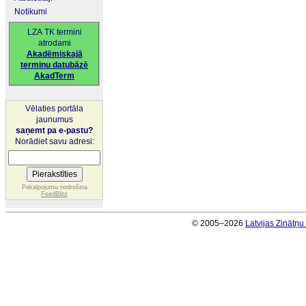
Notikumi
LZA TK termini
atrodami
Akadēmiskajā
terminu datubāzē
AkadTerm
Vēlaties portāla
jaunumus
saņemt pa e-pastu?
Norādiet savu adresi:
Pakalpojumu nodrošina
FeedBlitz
© 2005–2026
Latvijas Zinātņ