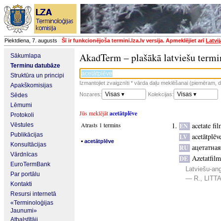
Piektdiena, 7. augusts
Šī ir funkcionējoša termini.lza.lv versija. Apmeklējiet arī
Latvi
AkadTerm – plašākā latviešu termi
Sākumlapa
Terminu datubāze
Struktūra un principi
Izmantojiet zvaigznīti * vārda daļu meklēšanai (piemēram, da
Apakškomisijas
Visas ▾
Visas ▾
Nozares:
Kolekcijas:
Sēdes
Lēmumi
Jūs meklējāt
acetātplēve
Protokoli
Atrasts 1 termins
acetate fi
Vēstules
EN
Publikācijas
acetātplēv
LV
▪
acetātplēve
Konsultācijas
ацетатная
RU
Vārdnīcas
Azetatfilm
DE
EuroTermBank
Latviešu-ang
Par portālu
— R., LITTA
Kontakti
Resursi internetā
«Terminoloģijas
Jaunumi»
Atbalstītāji