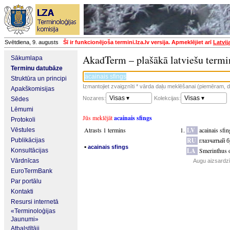
Svētdiena, 9. augusts
Šī ir funkcionējoša termini.lza.lv versija. Apmeklējiet arī
Latvij
AkadTerm – plašākā latviešu termi
Sākumlapa
Terminu datubāze
Struktūra un principi
Izmantojiet zvaigznīti * vārda daļu meklēšanai (piemēram, da
Apakškomisijas
Visas ▾
Visas ▾
Nozares:
Kolekcijas:
Sēdes
Lēmumi
Jūs meklējāt
acainais sfings
Protokoli
Atrasts 1 termins
LV
acainais sfin
Vēstules
RU
глазчатый 
Publikācijas
▪
acainais sfings
LA
Smerinthus o
Konsultācijas
Vārdnīcas
Augu aizsardzī
EuroTermBank
Par portālu
Kontakti
Resursi internetā
«Terminoloģijas
Jaunumi»
Atbalstītāji