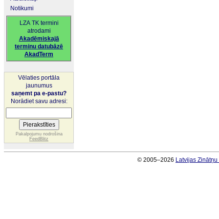
Notikumi
LZA TK termini
atrodami
Akadēmiskajā
terminu datubāzē
AkadTerm
Vēlaties portāla
jaunumus
saņemt pa e-pastu?
Norādiet savu adresi:
Pakalpojumu nodrošina
FeedBlitz
© 2005–2026
Latvijas Zinātņ