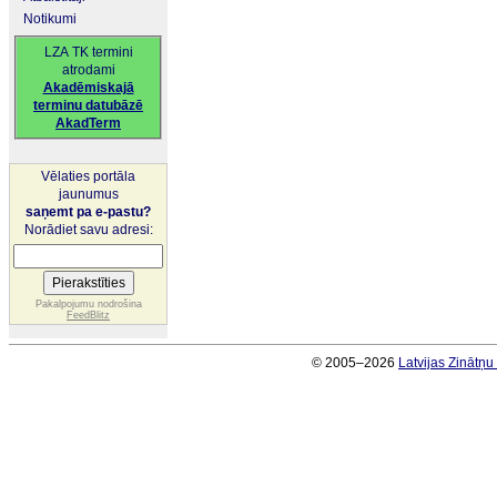
Notikumi
LZA TK termini
atrodami
Akadēmiskajā
terminu datubāzē
AkadTerm
Vēlaties portāla
jaunumus
saņemt pa e-pastu?
Norādiet savu adresi:
Pakalpojumu nodrošina
FeedBlitz
© 2005–2026
Latvijas Zinātņ