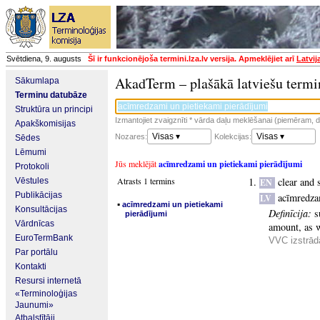
Svētdiena, 9. augusts
Šī ir funkcionējoša termini.lza.lv versija. Apmeklējiet arī
Latvij
AkadTerm – plašākā latviešu termi
Sākumlapa
Terminu datubāze
Struktūra un principi
Izmantojiet zvaigznīti * vārda daļu meklēšanai (piemēram, da
Apakškomisijas
Visas ▾
Visas ▾
Nozares:
Kolekcijas:
Sēdes
Lēmumi
Jūs meklējāt
acīmredzami un pietiekami pierādījumi
Protokoli
Atrasts 1 termins
clear and 
Vēstules
EN
Publikācijas
acīmredza
LV
▪
acīmredzami un pietiekami
Konsultācijas
Definīcija:
s
pierādījumi
Vārdnīcas
amount, as wi
EuroTermBank
VVC izstrādā
Par portālu
Kontakti
Resursi internetā
«Terminoloģijas
Jaunumi»
Atbalstītāji