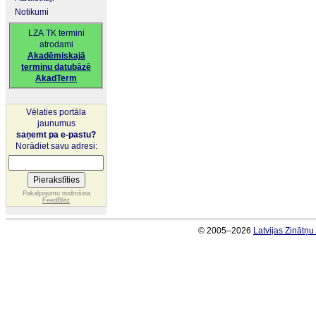
Notikumi
LZA TK termini
atrodami
Akadēmiskajā
terminu datubāzē
AkadTerm
Vēlaties portāla
jaunumus
saņemt pa e-pastu?
Norādiet savu adresi:
Pakalpojumu nodrošina
FeedBlitz
© 2005–2026
Latvijas Zinātņ