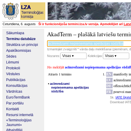
Ceturtdiena, 6. augusts
Šī ir funkcionējoša termini.lza.lv versija. Apmeklējiet arī
Latv
AkadTerm – plašākā latviešu termi
Sākumlapa
Terminu datubāze
Struktūra un principi
Izmantojiet zvaigznīti * vārda daļu meklēšanai (piemēram, da
Apakškomisijas
Visas ▾
Visas ▾
Nozares:
Kolekcijas:
Sēdes
Lēmumi
Jūs meklējāt
acīmredzami nepieņemama apelācijas sūdzī
Protokoli
Atrasts 1 termins
EN
manifestly i
Vēstules
LV
acīmredzami
Publikācijas
▪
acīmredzami
DE
offensichtli
Konsultācijas
nepieņemama apelācijas
FR
pourvoi mani
Vārdnīcas
sūdzība
EuroTermBank
Sk.
IATE šķirkl
Download IATE
Par portālu
Kontakti
Resursi internetā
«Terminoloģijas
Jaunumi»
Atbalstītāji