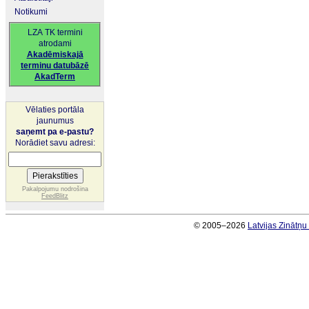
Notikumi
LZA TK termini
atrodami
Akadēmiskajā
terminu datubāzē
AkadTerm
Vēlaties portāla
jaunumus
saņemt pa e-pastu?
Norādiet savu adresi:
Pakalpojumu nodrošina
FeedBlitz
© 2005–2026
Latvijas Zinātņ