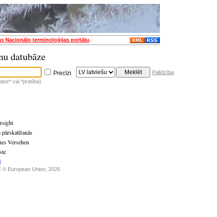
as Nacionālo terminoloģijas portālu
.
nu datubāze
Palīdzība
Precīzi
tor* vai *pratība)
rsight
 pārskatīšanās
ches Versehen
ste
i
.
 © European Union, 2026