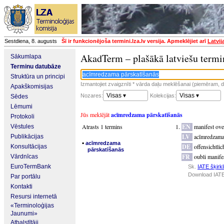
Sestdiena, 8. augusts
Šī ir funkcionējoša termini.lza.lv versija. Apmeklējiet arī
Latvij
AkadTerm – plašākā latviešu termi
Sākumlapa
Terminu datubāze
Struktūra un principi
Izmantojiet zvaigznīti * vārda daļu meklēšanai (piemēram, da
Apakškomisijas
Visas ▾
Visas ▾
Nozares:
Kolekcijas:
Sēdes
Lēmumi
Jūs meklējāt
acīmredzama pārskatīšanās
Protokoli
Atrasts 1 termins
EN
manifest ove
Vēstules
LV
acīmredzama
Publikācijas
▪
acīmredzama
DE
offensichtli
Konsultācijas
pārskatīšanās
FR
oubli manife
Vārdnīcas
EuroTermBank
Sk.
IATE šķirkl
Download IATE
Par portālu
Kontakti
Resursi internetā
«Terminoloģijas
Jaunumi»
Atbalstītāji