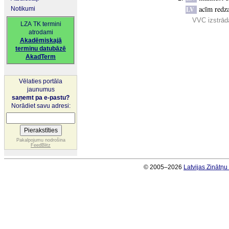
acīm redz
Notikumi
LV
VVC izstrādā
LZA TK termini
atrodami
Akadēmiskajā
terminu datubāzē
AkadTerm
Vēlaties portāla
jaunumus
saņemt pa e-pastu?
Norādiet savu adresi:
Pakalpojumu nodrošina
FeedBlitz
© 2005–2026
Latvijas Zinātņ