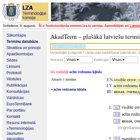
Svētdiena, 9. augusts
Šī ir funkcionējoša termini.lza.lv versija. Apmeklējiet arī
Latvij
AkadTerm – plašākā latviešu termi
Sākumlapa
Terminu datubāze
Struktūra un principi
Izmantojiet zvaigznīti * vārda daļu meklēšanai (piemēram, da
Apakškomisijas
Visas ▾
Visas ▾
Nozares:
Kolekcijas:
Sēdes
Lēmumi
Jūs meklējāt
acīm redzama kļūda
Protokoli
EN
Atrasts 1 termins
visible error
;
Vēstules
LV
acīm redzama 
Publikācijas
▪
acīm redzama kļūda
RU
явная, очеви
Konsultācijas
Vārdnīcas
EuroTermBank
visible er
EN
Par portālu
acīm redz
LV
Kontakti
явная, о
RU
Resursi internetā
Vingrošanas
«Terminoloģijas
Jaunumi»
manifest e
EN
Atbalstītāji