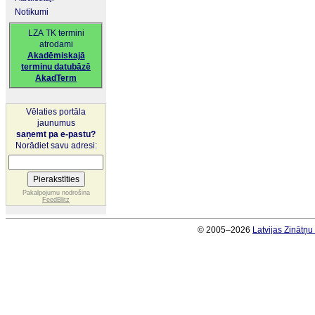
Notikumi
LZA TK termini
atrodami
Akadēmiskajā
terminu datubāzē
AkadTerm
Vēlaties portāla
jaunumus
saņemt pa e-pastu?
Norādiet savu adresi:
Pakalpojumu nodrošina
FeedBlitz
© 2005–2026
Latvijas Zinātņ