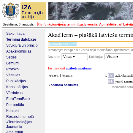
Sestdiena, 8. augusts
Šī ir funkcionējoša termini.lza.lv versija. Apmeklējiet arī
Latvij
AkadTerm – plašākā latviešu termi
Sākumlapa
Terminu datubāze
Struktūra un principi
Izmantojiet zvaigznīti * vārda daļu meklēšanai (piemēram, da
Apakškomisijas
Visas ▾
Visas ▾
Nozares:
Kolekcijas:
Sēdes
Lēmumi
Jūs meklējāt
acābola sasitums
Protokoli
Atrasts 1 termins
LV
acābola sasi
Vēstules
RU
ушиб глазн
Publikācijas
▪
acābola sasitums
Konsultācijas
Medicīnas term
Vārdnīcas
EuroTermBank
Par portālu
Kontakti
Resursi internetā
«Terminoloģijas
Jaunumi»
Atbalstītāji