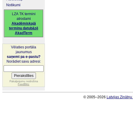
Notikumi
LZA TK termini
atrodami
Akadēmiskajā
terminu datubāzē
AkadTerm
Vēlaties portāla
jaunumus
saņemt pa e-pastu?
Norādiet savu adresi:
Pakalpojumu nodrošina
FeedBlitz
© 2005–2026
Latvijas Zinātņ