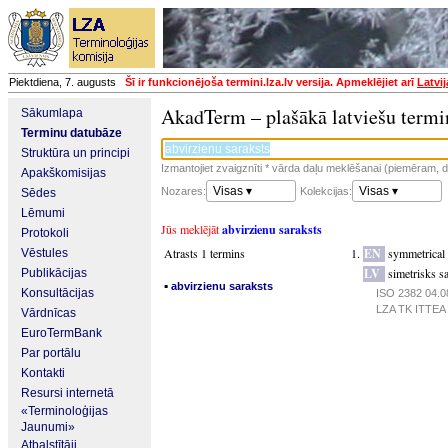
Piektdiena, 7. augusts
Šī ir funkcionējoša termini.lza.lv versija. Apmeklējiet arī
Latvi
AkadTerm – plašākā latviešu termi
Sākumlapa
Terminu datubāze
Struktūra un principi
Izmantojiet zvaigznīti * vārda daļu meklēšanai (piemēram, da
Apakškomisijas
Visas ▾
Visas ▾
Nozares:
Kolekcijas:
Sēdes
Lēmumi
Jūs meklējāt
abvirzienu saraksts
Protokoli
Atrasts 1 termins
EN
symmetrical 
Vēstules
LV
simetrisks s
Publikācijas
▪
abvirzienu saraksts
Konsultācijas
ISO 2382 04.08
LZA TK ITTEA p
Vārdnīcas
EuroTermBank
Par portālu
Kontakti
Resursi internetā
«Terminoloģijas
Jaunumi»
Atbalstītāji