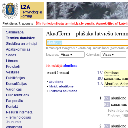
Piektdiena, 7. augusts
Šī ir funkcionējoša termini.lza.lv versija. Apmeklējiet arī
Latvi
AkadTerm – plašākā latviešu termi
Sākumlapa
Terminu datubāze
Struktūra un principi
Izmantojiet zvaigznīti * vārda daļu meklēšanai (piemēram, da
Apakškomisijas
Visas ▾
Visas ▾
Nozares:
Kolekcijas:
Sēdes
Lēmumi
Jūs meklējāt
abutilone
Protokoli
LV
Atrasti 3 termini
abutilone
Vēstules
RU
канатник
;
ка
Publikācijas
▪
abutilone
LA
Abutilon Adan
Konsultācijas
▪
hibrīdu
abutilone
Vārdnīcas
▪
Teofrasta
abutilone
EuroTermBank
abutilone
LV
Par portālu
канатник
RU
Kontakti
Tekstilrūpni
Resursi internetā
Zinātne, 19
«Terminoloģijas
Jaunumi»
abutilone
LV
Atbalstītāji