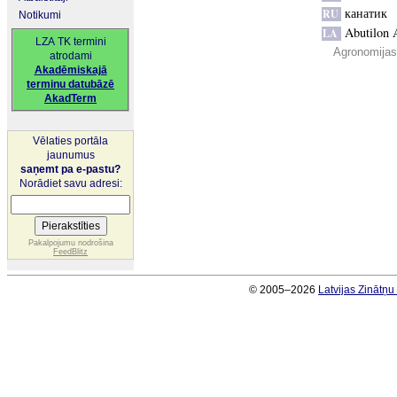
канатик
RU
Notikumi
Abutilon 
LA
LZA TK termini
Agronomijas 
atrodami
Akadēmiskajā
terminu datubāzē
AkadTerm
Vēlaties portāla
jaunumus
saņemt pa e-pastu?
Norādiet savu adresi:
Pakalpojumu nodrošina
FeedBlitz
© 2005–2026
Latvijas Zinātņ