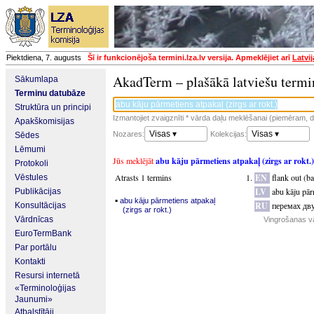
Piektdiena, 7. augusts
Šī ir funkcionējoša termini.lza.lv versija. Apmeklējiet arī
Latvi
AkadTerm – plašākā latviešu termi
Sākumlapa
Terminu datubāze
Struktūra un principi
Izmantojiet zvaigznīti * vārda daļu meklēšanai (piemēram, da
Apakškomisijas
Visas ▾
Visas ▾
Nozares:
Kolekcijas:
Sēdes
Lēmumi
Jūs meklējāt
abu kāju pārmetiens atpakaļ (zirgs ar rokt.)
Protokoli
Atrasts 1 termins
EN
flank out (b
Vēstules
LV
abu kāju pārm
Publikācijas
▪
abu kāju pārmetiens atpakaļ
RU
перемах дву
Konsultācijas
(zirgs ar rokt.)
Vārdnīcas
Vingrošanas v
EuroTermBank
Par portālu
Kontakti
Resursi internetā
«Terminoloģijas
Jaunumi»
Atbalstītāji