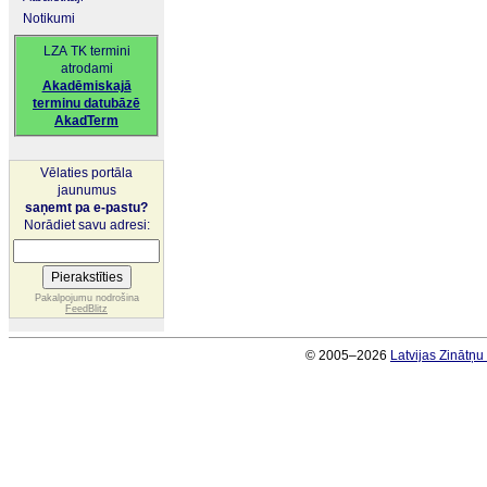
Notikumi
LZA TK termini
atrodami
Akadēmiskajā
terminu datubāzē
AkadTerm
Vēlaties portāla
jaunumus
saņemt pa e-pastu?
Norādiet savu adresi:
Pakalpojumu nodrošina
FeedBlitz
© 2005–2026
Latvijas Zinātņ