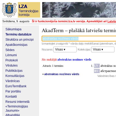
Svētdiena, 9. augusts
Šī ir funkcionējoša termini.lza.lv versija. Apmeklējiet arī
Latvij
AkadTerm – plašākā latviešu termi
Sākumlapa
Terminu datubāze
Struktūra un principi
Izmantojiet zvaigznīti * vārda daļu meklēšanai (piemēram, da
Apakškomisijas
Visas ▾
Visas ▾
Nozares:
Kolekcijas:
Sēdes
Lēmumi
Jūs meklējāt
abstraktas nozīmes vārds
Protokoli
Atrasts 1 termins
LV
abstraktas n
Vēstules
RU
абстрактное
Publikācijas
▪
abstraktas nozīmes vārds
Konsultācijas
Valodniecības 
Vārdnīcas
EuroTermBank
Par portālu
Kontakti
Resursi internetā
«Terminoloģijas
Jaunumi»
Atbalstītāji