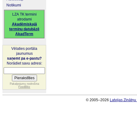
Notikumi
LZA TK termini
atrodami
Akadēmiskajā
terminu datubāzē
AkadTerm
Vēlaties portāla
jaunumus
saņemt pa e-pastu?
Norādiet savu adresi:
Pakalpojumu nodrošina
FeedBlitz
© 2005–2026
Latvijas Zinātņ