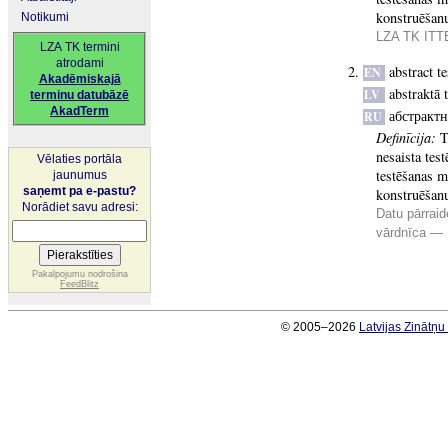
konstruēšan
Notikumi
LZA TK ITTE
LZA TK termini
atrodami
abstract t
EN
Akadēmiskajā
abstraktā 
LV
terminu datubāzē
AkadTerm
абстракт
RU
Definīcija:
T
nesaista test
Vēlaties portāla
testēšanas m
jaunumus
saņemt pa e-pastu?
konstruēšan
Norādiet savu adresi:
Datu pārraid
vārdnīca —
Pakalpojumu nodrošina
FeedBlitz
© 2005–2026
Latvijas Zinātņ