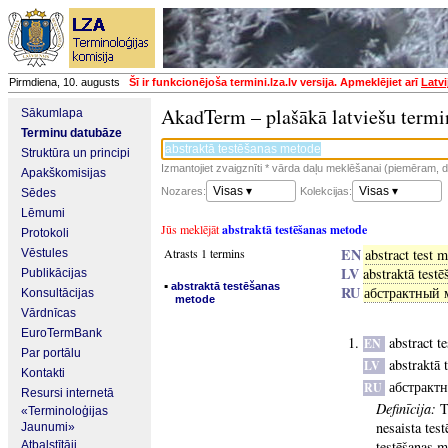
Pirmdiena, 10. augusts
Šī ir funkcionējoša termini.lza.lv versija. Apmeklējiet arī
Latvi
AkadTerm – plašākā latviešu termi
Sākumlapa
Terminu datubāze
Struktūra un principi
Izmantojiet zvaigznīti * vārda daļu meklēšanai (piemēram, da
Apakškomisijas
Visas ▾
Visas ▾
Nozares:
Kolekcijas:
Sēdes
Lēmumi
Jūs meklējāt
abstraktā testēšanas metode
Protokoli
EN
Atrasts 1 termins
abstract test 
Vēstules
LV
abstraktā test
Publikācijas
▪
abstraktā testēšanas
RU
абстрактный 
Konsultācijas
metode
Vārdnīcas
EuroTermBank
abstract t
EN
Par portālu
abstraktā 
LV
Kontakti
абстракт
RU
Resursi internetā
Definīcija:
T
«Terminoloģijas
nesaista test
Jaunumi»
testēšanas m
Atbalstītāji