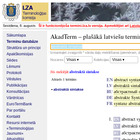
Sestdiena, 8. augusts
Šī ir funkcionējoša termini.lza.lv versija. Apmeklējiet arī
Latvij
AkadTerm – plašākā latviešu termi
Sākumlapa
Terminu datubāze
Struktūra un principi
Izmantojiet zvaigznīti * vārda daļu meklēšanai (piemēram, da
Apakškomisijas
Visas ▾
Visas ▾
Nozares:
Kolekcijas:
Sēdes
Lēmumi
Jūs meklējāt
abstraktā sintakse
Protokoli
EN
Atrasts 1 termins
abstract synta
Vēstules
LV
abstraktā sinta
Publikācijas
▪
abstraktā sintakse
RU
абстрактный 
Konsultācijas
DE
abstrakte Synt
Vārdnīcas
FR
syntaxe abstrai
EuroTermBank
Par portālu
Kontakti
abstract s
EN
Resursi internetā
abstraktā 
LV
«Terminoloģijas
абстракт
RU
Jaunumi»
abstrakte 
Atbalstītāji
DE