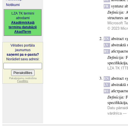
Notikumi
syntaxe ab
FR
Definīcija:
A
LZA TK termini
structures a
atrodami
Akadēmiskajā
Microsoft Te
terminu datubāzē
© 2023 Micro
AkadTerm
abstract s
EN
abstraktā 
LV
Vēlaties portāla
jaunumus
абстракт
RU
saņemt pa e-pastu?
Definīcija:
F
Norādiet savu adresi:
specifikācija
LZA TK ITTE
abstract s
EN
Pakalpojumu nodrošina
FeedBlitz
abstraktā 
LV
абстракт
RU
Definīcija:
F
specifikācija
Datu pārraid
vārdnīca —