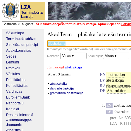
Sestdiena, 8. augusts
Šī ir funkcionējoša termini.lza.lv versija. Apmeklējiet arī
Latvij
AkadTerm – plašākā latviešu termi
Sākumlapa
Terminu datubāze
Struktūra un principi
Izmantojiet zvaigznīti * vārda daļu meklēšanai (piemēram, da
Apakškomisijas
Visas ▾
Visas ▾
Nozares:
Kolekcijas:
Sēdes
Lēmumi
Jūs meklējāt
abstrakcija
Protokoli
EN
Atrasti 3 termini
abstraction
Vēstules
LV
abstrakcija
Publikācijas
▪
abstrakcija
RU
абстрагирование
Konsultācijas
▪
datu
abstrakcija
DE
Abstraktion
Vārdnīcas
▪
gramatiskā
abstrakcija
EuroTermBank
Par portālu
abstractio
EN
Kontakti
abstrakcij
LV
Resursi internetā
prot. Nr. 60
«Terminoloģijas
LZA TK ITTE
Jaunumi»
Atbalstītāji