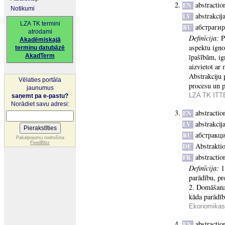
abstractio
EN
Notikumi
abstrakcij
LV
LZA TK termini
абстраги
RU
atrodami
Definīcija:
P
Akadēmiskajā
aspektu igno
terminu datubāzē
AkadTerm
īpašībām, ign
aizvietot ar
Abstrakciju 
Vēlaties portāla
procesu un p
jaunumus
LZA TK ITTE
saņemt pa e-pastu?
Norādiet savu adresi:
abstractio
EN
abstrakcij
LV
абстракц
RU
Pakalpojumu nodrošina
FeedBlitz
Abstrakti
DE
abstractio
FR
Definīcija:
1
parādību, pr
2. Domāšanas
kāda parādī
Ekonomikas 
abstractio
EN