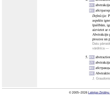
abstrakcij
LV
абстраги
RU
Definīcija:
P
aspektu igno
īpašībām, ign
aizvietot ar
Abstrakciju 
procesu un p
Datu pārraid
vārdnīca —
abstractio
EN
abstrakcij
LV
абстракц
RU
Abstrakti
DE
J. Graudonis
© 2005–2026
Latvijas Zinātņ